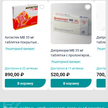
Антистен МВ 35 мг
Депрен
таблетки покрытые
таблет
пленочной оболочкой с
высво
Рецептурный препарат
Рецепту
Депренорм МВ 35 мг
пролонгированным
пленоч
таблетки с пролонгиров
высвобождением N60
N60
высвобожд покрытые
Рецептурный препарат
пленочной оболочкой
Доступно в 22 аптеках
Доступно в 11 аптеках
Доступн
N30
890,00 ₽
520,00 ₽
700,
В корзину
В корзину