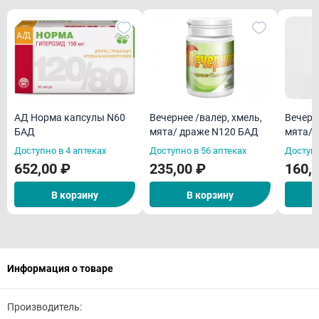
АД Норма капсулы N60
Вечернее /валер, хмель,
Вечерн
БАД
мята/ драже N120 БАД
мята/ 
Доступно в 4 аптеках
Доступно в 56 аптеках
Доступн
652,00 ₽
235,00 ₽
160,
В корзину
В корзину
Информация о товаре
Производитель: