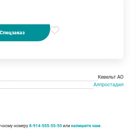
Спецзаказ
Кевельт АО
Алпростадил
точному номеру
8-914-555-55-55
или
напишите нам
.