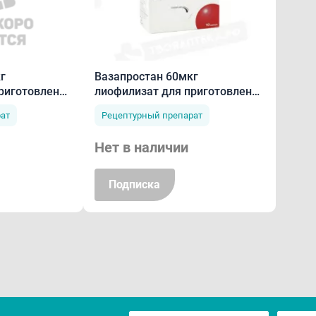
Вазапростан 60мкг
г
лиофилизат для приготовления
риготовления
раствора для инфузий ампулы
узий ампулы
Рецептурный препарат
ат
N10
Нет в наличии
Подписка