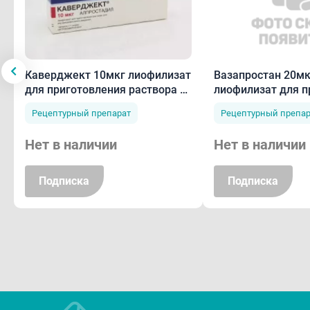
Каверджект 10мкг лиофилизат
Вазапростан 20мк
для приготовления раствора д/
лиофилизат для п
внутрикавер введения N1
раствора для инф
Рецептурный препарат
Рецептурный препар
N10
Нет в наличии
Нет в наличии
Подписка
Подписка