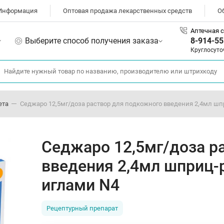
Информация
Оптовая продажа лекарственных средств
О
Аптечная с
Выберите способ получения заказа
8-914-55
Круглосуто
ета
Седжаро 12,5мг/доза раствор для подкожного введения 2,4мл шп
Седжаро 12,5мг/доза р
введения 2,4мл шприц-р
иглами N4
Рецептурный препарат