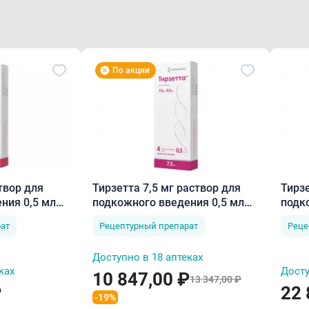
По акции
твор для
Тирзетта 7,5 мг раствор для
Тирзе
ния 0,5 мл
подкожного введения 0,5 мл
подк
N4
ат
Рецептурный препарат
Реце
Доступно в 18 аптеках
ках
Досту
10 847,00 ₽
13 347,00 ₽
₽
22 
-19%