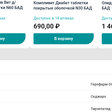
в Вит д/
Компливит Диабет таблетки
Олид
тки N60 БАД
покрытые оболочкой N30 БАД
БАД
ках
Доступно в 14 аптеках
Досту
690,00 ₽
1 4
ину
В корзину
Герофарм О
Седжаро
Тирзепатид