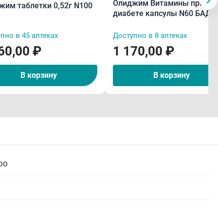
Олиджим Витамины при
жим таблетки 0,52г N100
диабете капсулы N60 БАД
Эвалар
пно в 45 аптеках
Доступно в 8 аптеках
60,00 ₽
1 170,00 ₽
В корзину
В корзину
ОО