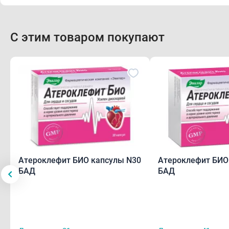
С этим товаром покупают
Атероклефит БИО капсулы N30
Атероклефит БИО
БАД
БАД