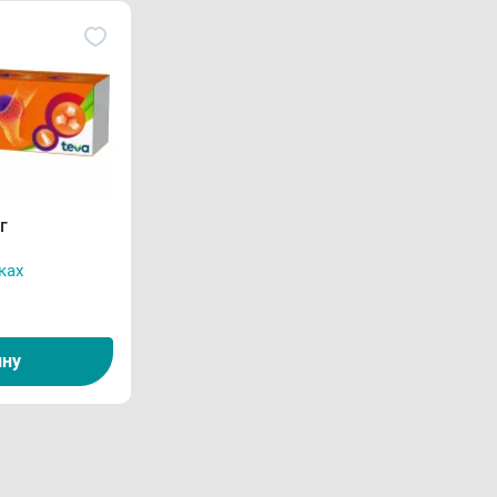
г
ках
ину