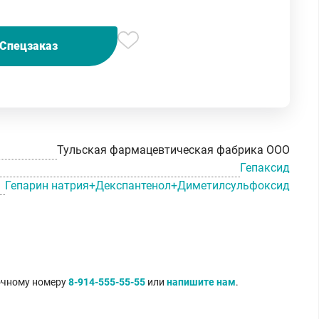
Спецзаказ
Тульская фармацевтическая фабрика ООО
Гепаксид
Гепарин натрия+Декспантенол+Диметилсульфоксид
точному номеру
8-914-555-55-55
или
напишите нам
.