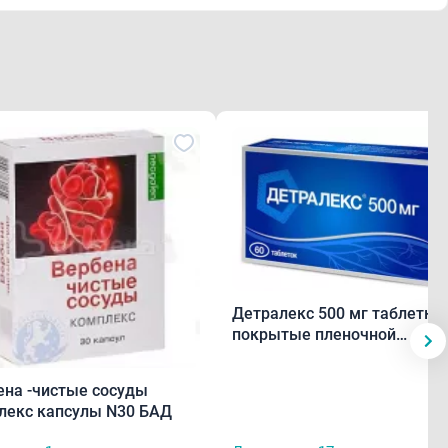
Детралекс 500 мг таблетки
покрытые пленочной
оболочкой N60
ена -чистые сосуды
лекс капсулы N30 БАД