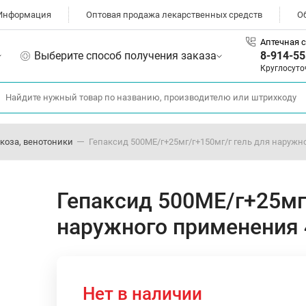
Информация
Оптовая продажа лекарственных средств
О
Аптечная с
Выберите способ получения заказа
8-914-55
Круглосуто
коза, венотоники
Гепаксид 500МЕ/г+25мг/г+150мг/г гель для наружн
Гепаксид 500МЕ/г+25мг
наружного применения 
Нет в наличии