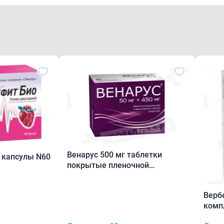
Венарус 500 мг таблетки
 капсулы N60
покрытые пленочной
оболочкой N60
Верб
комп