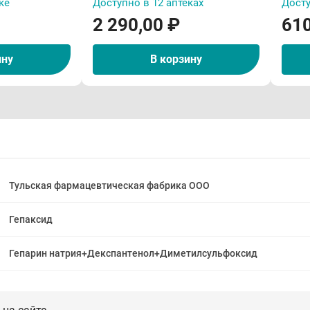
ке
Доступно в 12 аптеках
Досту
2 290,00 ₽
610
ину
В корзину
Тульская фармацевтическая фабрика ООО
Гепаксид
Гепарин натрия+Декспантенол+Диметилсульфоксид