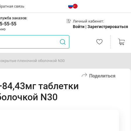
братная связь
лужба заказов:
Личный кабинет:
5-55-55
Войти |
Зарегистрироваться
чно
покрытые пленочной оболочкой N30
Поделиться
84,43мг таблетки
болочкой N30