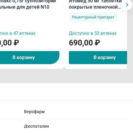
лакс 0,75г суппозитории
Итомед 50 мг таблетки
альные для детей N10
покрытые пленочной
оболочкой N40
Рецептурный препарат
пно в 47 аптеках
Доступно в 53 аптеках
,00 ₽
690,00 ₽
В корзину
В корзину
Верофарм
Дюспаталин