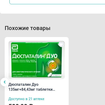
Похожие товары
Дюспаталин Дуо
135мг+84,43мг таблетки
покрытые пленочной
Доступно в 21 аптеке
оболочкой N10