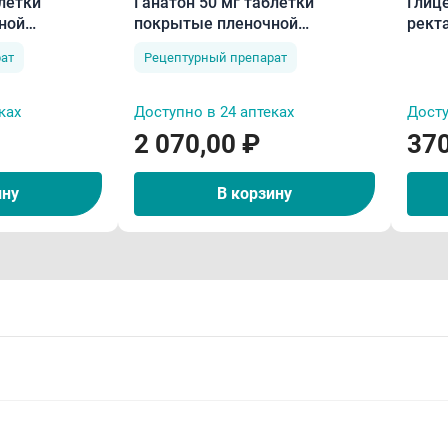
блетки
Ганатон 50 мг таблетки
Глице
ной
покрытые пленочной
рект
оболочкой N70
ат
Рецептурный препарат
ках
Доступно в 24 аптеках
Досту
2 070,00 ₽
370
ину
В корзину