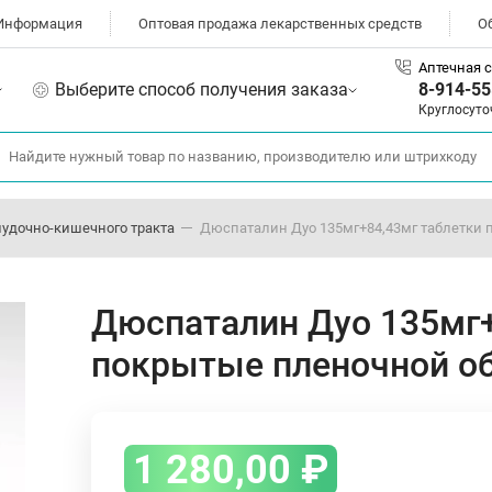
Информация
Оптовая продажа лекарственных средств
О
Аптечная с
Выберите способ получения заказа
8-914-55
Круглосуто
лудочно-кишечного тракта
Дюспаталин Дуо 135мг+84,43мг таблетки 
Дюспаталин Дуо 135мг+
покрытые пленочной о
1 280,00
₽