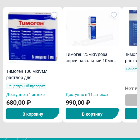
Тимоген 25мкг/доза
Тимоге
спрей назальный 10мл
раство
флакон
внутр
Рецепту
Тимоген 100 мкг/мл
введен
раствор для
N10
внутримышечного
Рецептурный препарат
Нет в
введения 1мл ампулы N5
Доступно в 1 аптеке
Доступно в 11 аптеках
680,00 ₽
990,00 ₽
В корзину
В корзину