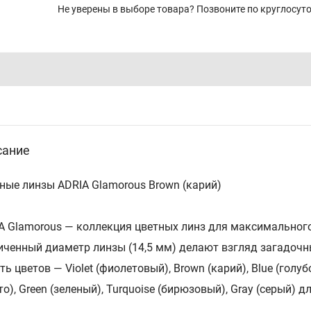
Не уверены в выборе товара? Позвоните по круглосу
сание
ные линзы ADRIA Glamorous Brown (карий)
A Glamorous — коллекция цветных линз для максимального
иченный диаметр линзы (14,5 мм) делают взгляд загадоч
ь цветов — Violet (фиолетовый), Brown (карий), Blue (голубой
то), Green (зеленый), Turquoise (бирюзовый), Gray (серый) 