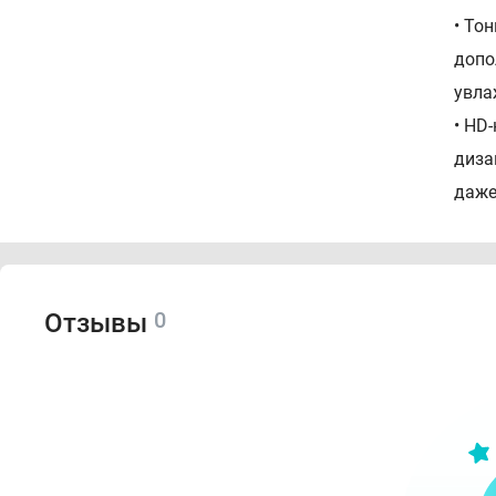
•⁠ ⁠
допо
увла
•⁠ ⁠
диза
даже
0
Отзывы