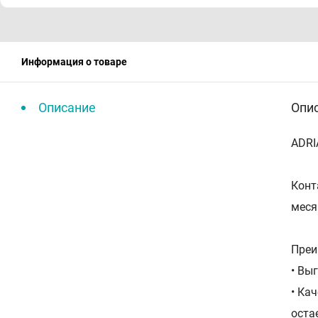
Информация о товаре
Описание
Опи
ADRI
Конт
меся
Преи
•⁠ ⁠
•⁠ ⁠
оста