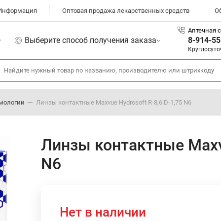
Информация
Оптовая продажа лекарственных средств
О
Аптечная с
Выберите способ получения заказа
8-914-55
Круглосуто
мологии
Линзы контактные Maxvue Hydrosoft R-8,6 D-1,75 N6
Линзы контактные Maxvu
N6
Нет в наличии