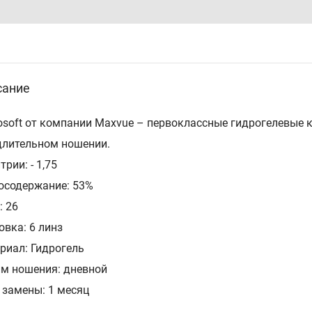
сание
osoft от компании Maxvue – первоклассные гидрогелевые
длительном ношении.
рии: - 1,75
осодержание: 53%
: 26
овка: 6 линз
риал: Гидрогель
м ношения: дневной
 замены: 1 месяц