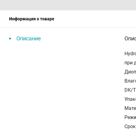
Информация о товаре
Описание
Опи
Hydr
при 
Диопт
Влаг
DK/T
Упак
Мате
Режи
Срок