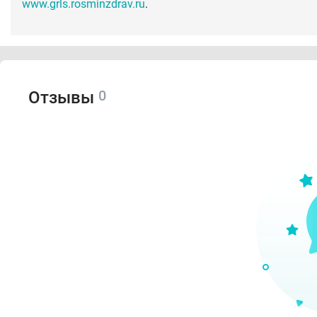
www.grls.rosminzdrav.ru
.
0
Отзывы