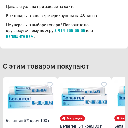
Цена актуальна при заказе на сайте
Все товары в заказе резервируются на 48 часов
Не уверены в выборе товара? Позвоните по
круглосуточному номеру
8-914-555-55-55
или
напишите нам
.
С этим товаром покупают
Хит продаж
Хит 
Бепантен 5% крем 100 г
Бепантен 5% крем 30 г
Бепант