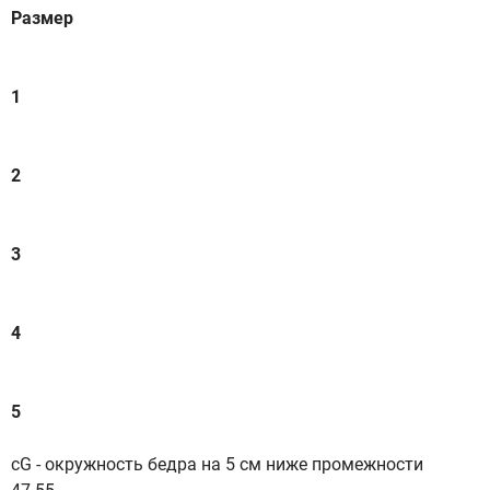
Размер
1
2
3
4
5
cG - окружность бедра на 5 см ниже промежности