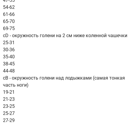
47-55
54-62
61-66
65-70
69-75
cD - окружность голени на 2 см ниже коленной чашечки
25-31
30-36
35-40
38-45
44-48
cB - окружность голени над лодыжками (самая тонкая
часть ноги)
19-21
21-23
23-25
25-27
27-29