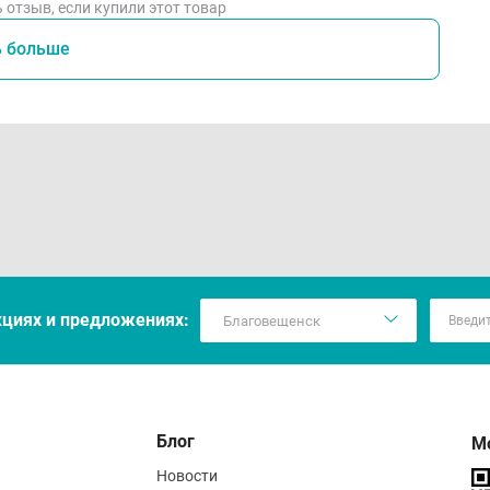
 отзыв, если купили этот товар
ь больше
кцияx и предложениях:
Блог
М
Новости