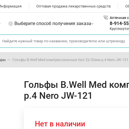
Информация
Оптовая продажа лекарственных средств
О
Аптечная с
Выберите способ получения заказа
8-914-55
Круглосуто
ары
Гольфы B.Well Med компрессионные IIкл 22-32мм р.4 Nero JW-121
Гольфы B.Well Med ком
р.4 Nero JW-121
Нет в наличии