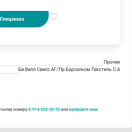
Спецзаказ
Прочие
Би.Велл Свисс АГ/Пр.Барселком Текстиль С.А
точному номеру
8-914-555-55-55
или
напишите нам
.