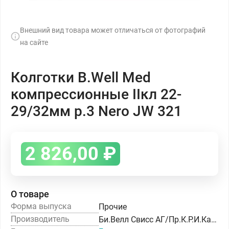
Внешний вид товара может отличаться от фотографий
на сайте
Колготки B.Well Med
компрессионные IIкл 22-
29/32мм р.3 Nero JW 321
2 826,00
₽
О товаре
Форма выпуска
Прочие
Производитель
Би.Велл Свисс АГ/Пр.К.Р.И.Калцифики Риунити Элли С.Р.Л.