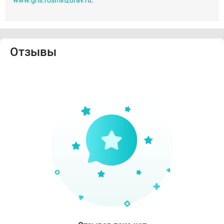
www.grls.rosminzdrav.ru
.
Отзывы