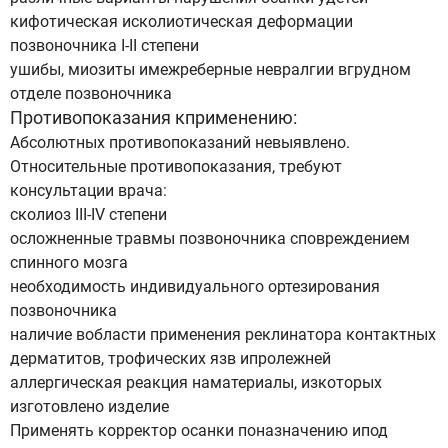
кифотическая исколиотическая деформации
позвоночника I-II степени
ушибы, миозиты имежреберные невралгии вгрудном
отделе позвоночника
Противопоказания кприменению:
Абсолютных противопоказаний невыявлено.
Относительные противопоказания, требуют
консультации врача:
сколиоз III-IV степени
осложненные травмы позвоночника сповреждением
спинного мозга
необходимость индивидуального ортезирования
позвоночника
наличие вобласти применения реклинатора контактных
дерматитов, трофических язв ипролежней
аллергическая реакция наматериалы, изкоторых
изготовлено изделие
Применять корректор осанки поназначению ипод