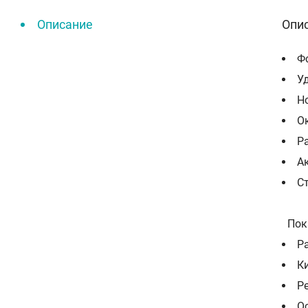
Описание
Опи
Ф
У
Н
О
Р
А
С
Пока
Р
К
Р
О