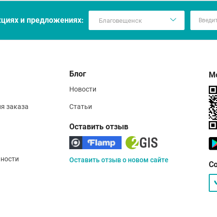
е гладить, не использовать растворители, отбеливатели и 
ранить изделие в сухом месте при комнатной температуре
кцияx и предложениях:
збегать попадания влаги, воздействия высоких температу
ивопоказания:
ндивидуальная непереносимость материалов изделия
Блог
М
Новости
ия заказа
Статьи
Оставить отзыв
ности
Оставить отзыв о новом сайте
С