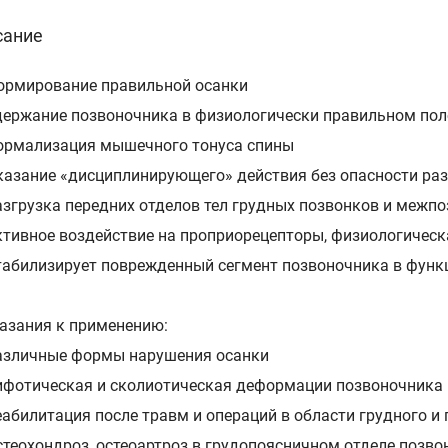
сание
ормирование правильной осанки
держание позвоночника в физиологически правильном по
ормализация мышечного тонуса спины
казание «дисциплинирующего» действия без опасности ра
азгрузка передних отделов тел грудных позвонков и межп
ктивное воздействие на проприорецепторы, физиологическ
табилизирует поврежденный сегмент позвоночника в фун
зания к применению:
азличные формы нарушения осанки
ифотическая и сколиотическая деформации позвоночника
еабилитация после травм и операций в области грудного и
стеохондроз, остеоартроз в грудопоясничном отделе позво