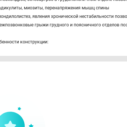
адикулиты, миозиты, перенапряжения мышц спины
пондилолистез, явления хронической нестабильности позв
ежпозвонковые грыжи грудного и поясничного отделов п
енности конструкции:
ыполнен из плотного воздухопроницаемого материала и эл
ередние панели и широкие лямки из обувного дублированно
а спинке 4 моделируемых металлических ребра жёсткости:
ам
ройная эластичная стяжка с системой застёжек «Комфорт»
иксация лентой Velcro
ямки с регулировкой длины перекрещиваются на спине и ф
остав: 50% полиэфир, 20% хлопок, 15% полиамид, 11% элас
рукция к применению: