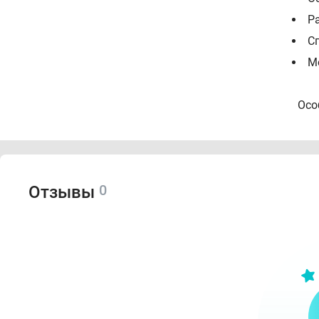
Р
С
М
Особ
В
П
Н
0
Отзывы
бок
Т
Ф
Л
С
Инст