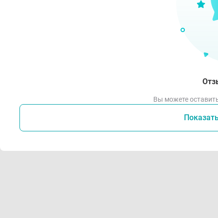
Н
Р
от п
З
О
Отз
Д
Вы можете оставить
Реко
Показат
П
Р
сред
Н
П
С