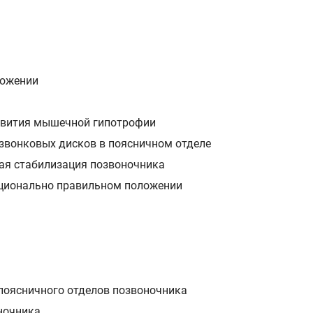
ложении
звития мышечной гипотрофии
озвонковых дисков в поясничном отделе
ая стабилизация позвоночника
кционально правильном положении
 поясничного отделов позвоночника
ночника