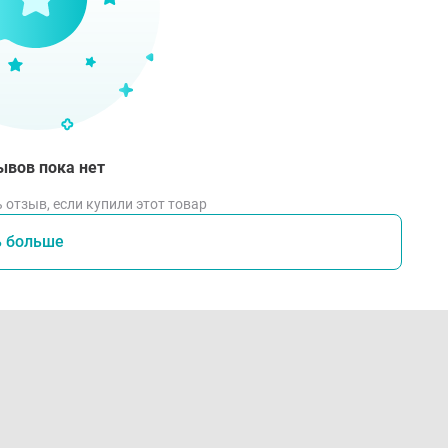
адеть корсет на нижнее белье лежа на спине
ебра жесткости должны располагаться посередине пояснич
озвоночного столба
афиксировать застежку корсета на животе
трегулируйте степень фиксации с помощью дополнительно
ывов пока нет
лительность ежедневного использования определяется ле
 отзыв, если купили этот товар
мендации по уходу:
ь больше
еред стиркой застегнуть все застежки
екомендована ручная стирка при температуре 40 С, отдель
ства для деликатных тканей
е тереть и не выжимать изделие
осле стирки тщательно прополоскать корсет
ушить в расправленном состоянии вдали от нагревательны