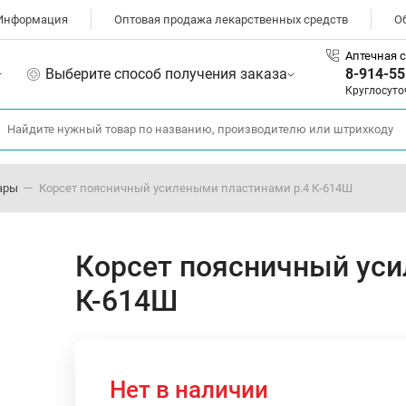
Информация
Оптовая продажа лекарственных средств
О
Аптечная с
Выберите способ получения заказа
8-914-55
Круглосуто
ары
Корсет поясничный усилеными пластинами р.4 К-614Ш
Корсет поясничный уси
К-614Ш
Нет в наличии