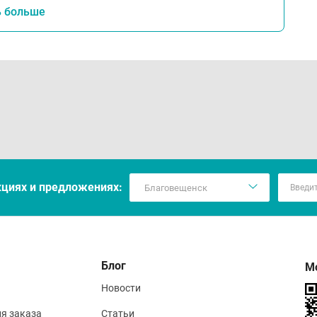
ь больше
кцияx и предложениях:
Блог
М
Новости
ия заказа
Статьи