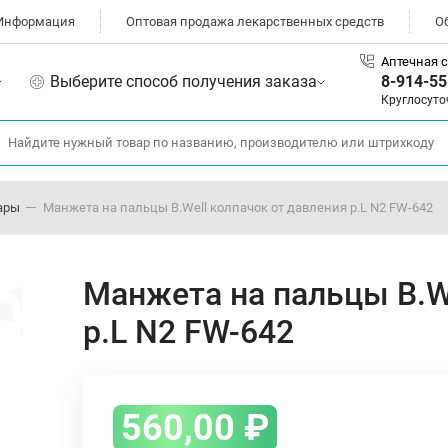
Информация
Оптовая продажа лекарственных средств
О
Аптечная с
Выберите способ получения заказа
8-914-55
Круглосуто
ары
Манжета на пальцы B.Well колпачок от давления р.L N2 FW-642
Манжета на пальцы B.W
р.L N2 FW-642
560,00
₽