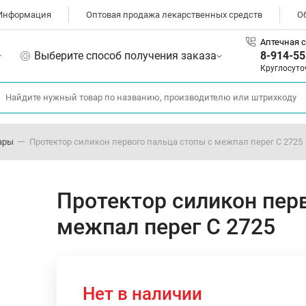
Информация
Оптовая продажа лекарственных средств
О
Аптечная с
Выберите способ получения заказа
8-914-55
Круглосуто
ары
Протектор силикон первого пальца стопы с межпал перег С 2725
Протектор силикон пер
межпал перег С 2725
Нет в наличии