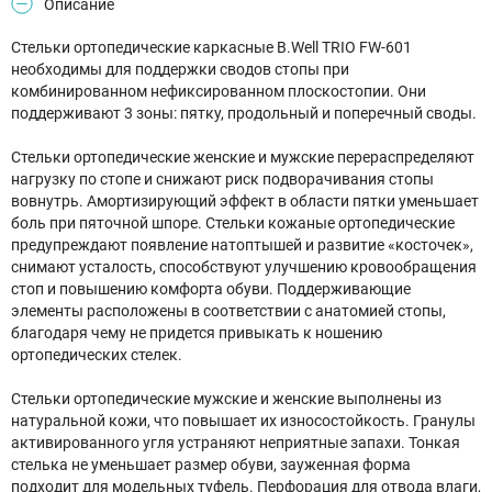
Описание
Стельки ортопедические каркасные B.Well TRIO FW-601
необходимы для поддержки сводов стопы при
комбинированном нефиксированном плоскостопии. Они
поддерживают 3 зоны: пятку, продольный и поперечный своды.
Стельки ортопедические женские и мужские перераспределяют
нагрузку по стопе и снижают риск подворачивания стопы
вовнутрь. Амортизирующий эффект в области пятки уменьшает
боль при пяточной шпоре. Стельки кожаные ортопедические
предупреждают появление натоптышей и развитие «косточек»,
снимают усталость, способствуют улучшению кровообращения
стоп и повышению комфорта обуви. Поддерживающие
элементы расположены в соответствии с анатомией стопы,
благодаря чему не придется привыкать к ношению
ортопедических стелек.
Стельки ортопедические мужские и женские выполнены из
натуральной кожи, что повышает их износостойкость. Гранулы
активированного угля устраняют неприятные запахи. Тонкая
стелька не уменьшает размер обуви, зауженная форма
подходит для модельных туфель. Перфорация для отвода влаги,