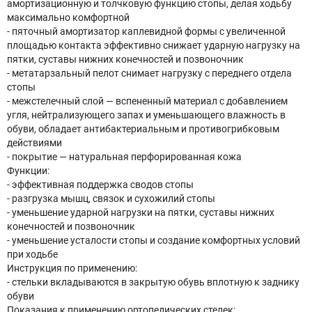
амортизационную и толчковую функцию стопы, делая ходьбу
максимально комфортной
- пяточный амортизатор каплевидной формы с увеличенной
площадью контакта эффективно снижает ударную нагрузку на
пятки, суставы нижних конечностей и позвоночник
- метатарзальный пелот снимает нагрузку с переднего отдела
стопы
- межстелечный слой — вспененный материал с добавлением
угля, нейтрализующего запах и уменьшающего влажность в
обуви, обладает антибактериальным и противогрибковым
действиями
- покрытие — натуральная перфорированная кожа
Функции:
- эффективная поддержка сводов стопы
- разгрузка мышц, связок и сухожилий стопы
- уменьшение ударной нагрузки на пятки, суставы нижних
конечностей и позвоночник
- уменьшение усталости стопы и создание комфортных условий
при ходьбе
Инструкция по применению:
- стельки вкладываются в закрытую обувь вплотную к заднику
обуви
Показания к применению ортопедических стелек: