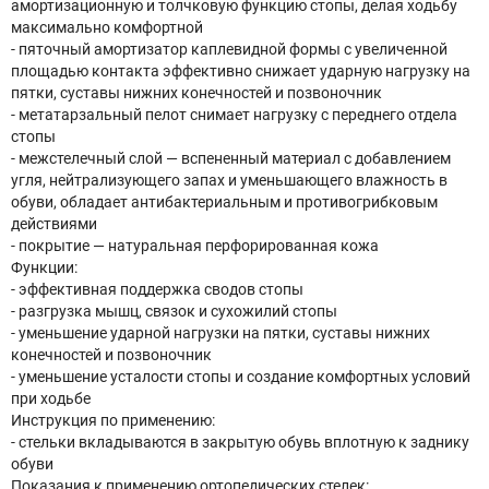
амортизационную и толчковую функцию стопы, делая ходьбу
максимально комфортной
- пяточный амортизатор каплевидной формы с увеличенной
площадью контакта эффективно снижает ударную нагрузку на
пятки, суставы нижних конечностей и позвоночник
- метатарзальный пелот снимает нагрузку с переднего отдела
стопы
- межстелечный слой — вспененный материал с добавлением
угля, нейтрализующего запах и уменьшающего влажность в
обуви, обладает антибактериальным и противогрибковым
действиями
- покрытие — натуральная перфорированная кожа
Функции:
- эффективная поддержка сводов стопы
- разгрузка мышц, связок и сухожилий стопы
- уменьшение ударной нагрузки на пятки, суставы нижних
конечностей и позвоночник
- уменьшение усталости стопы и создание комфортных условий
при ходьбе
Инструкция по применению:
- стельки вкладываются в закрытую обувь вплотную к заднику
обуви
Показания к применению ортопедических стелек: