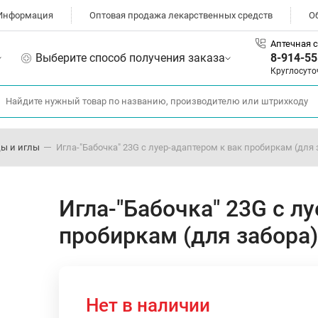
Информация
Оптовая продажа лекарственных средств
О
Аптечная с
Выберите способ получения заказа
8-914-55
Круглосуто
ы и иглы
Игла-"Бабочка" 23G с луер-адаптером к вак пробиркам (для 
Игла-"Бабочка" 23G с л
пробиркам (для забора)
Нет в наличии