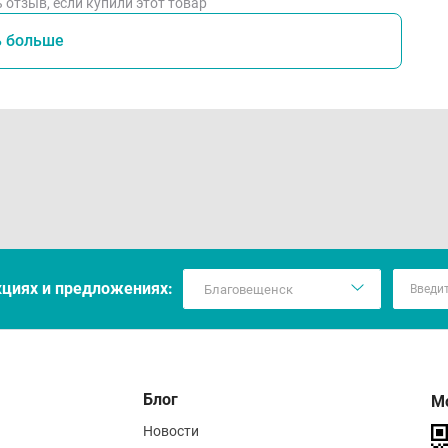
 отзыв, если купили этот товар
ь больше
кцияx и предложениях:
Блог
М
Новости