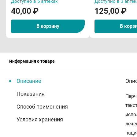
Доступно в 5 аптеках
Доступно в 3 аптек
40,00 ₽
125,00 ₽
В корзину
В корз
Информация о товаре
Описание
Опи
Показания
Перч
текс
Способ применения
испо
Условия хранения
лече
паци