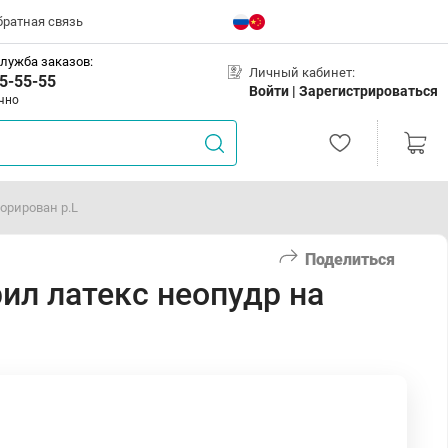
братная связь
лужба заказов:
Личный кабинет:
5-55-55
Войти |
Зарегистрироваться
чно
орирован р.L
Поделиться
ил латекс неопудр на