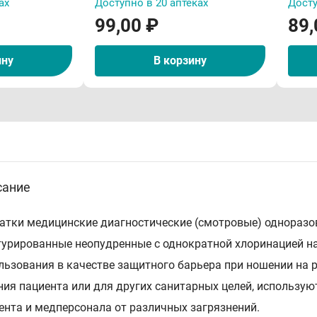
ах
Доступно в 20 аптеках
Досту
99,00 ₽
89,
ину
В корзину
сание
атки медицинские диагностические (смотровые) одноразов
турированные неопудренные с однократной хлоринацией н
льзования в качестве защитного барьера при ношении на 
ния пациента или для других санитарных целей, использу
ента и медперсонала от различных загрязнений.