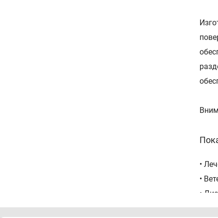
Изго
пове
обес
разд
обес
Вним
Пок
• Ле
• Ве
• Ди