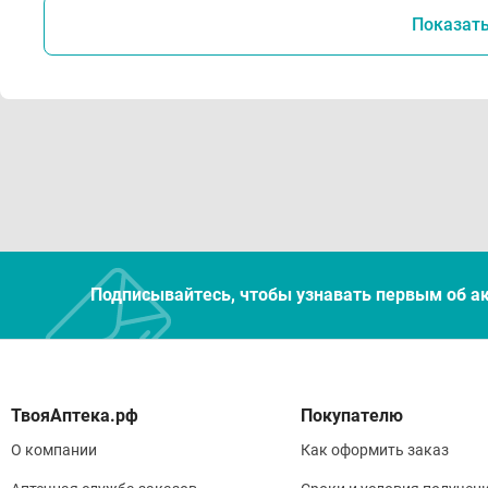
Поме
Показат
Изго
усло
Усло
Хран
от 1
Сбор
Подписывайтесь, чтобы узнавать первым об а
отхо
Покупателю
О компании
Как оформить заказ