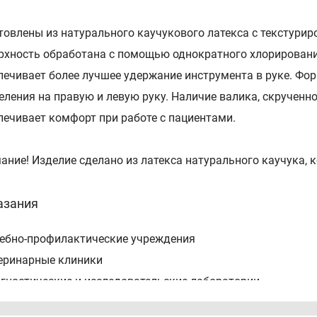
товлены из натурального каучукового латекса с текстурир
рхность обработана с помощью однократного хлорировани
печивает более лучшее удержание инструмента в руке. Фор
еления на правую и левую руку. Наличие валика, скрученн
печивает комфорт при работе с пациентами.
ание! Изделие сделано из латекса натурального каучука,
азания
чебно-профилактические учреждения
теринарные клиники
агностические и исследовательские лаборатории