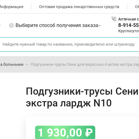
Информация
Оптовая продажа лекарственных средств
О
Аптечная с
Выберите способ получения заказа
8-914-55
Круглосуто
 за больными
Подгузники-трусы Сени для взрослых 4 актив экстра л
Подгузники-трусы Сени
экстра лардж N10
1 930,00
₽