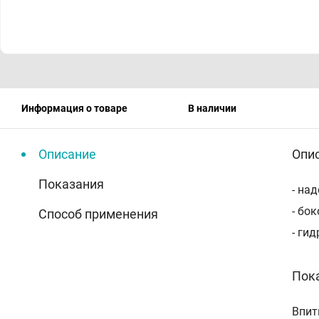
Информация о товаре
В наличии
Описание
Опи
Показания
- на
- бо
Способ применения
- ги
Пок
Впит