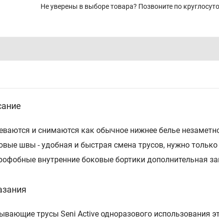
Не уверены в выборе товара? Позвоните по круглосу
сание
деваются и снимаются как обычное нижнее белье незаметн
ковые швы - удобная и быстрая смена трусов, нужно тольк
дрофобные внутренние боковые бортики дополнительная за
азания
ывающие трусы Seni Active одноразового использования э