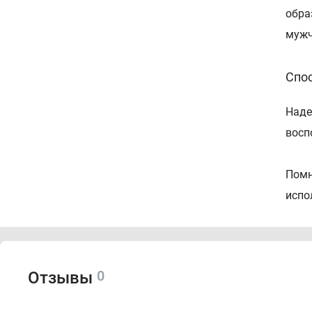
обра
мужч
Спо
Наде
восп
Помн
испо
0
Отзывы