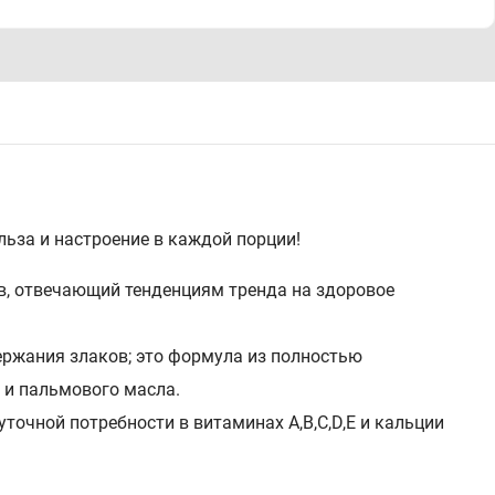
ьза и настроение в каждой порции!
в, отвечающий тенденциям тренда на здоровое
держания злаков; это формула из полностью
 и пальмового масла.
уточной потребности в витаминах А,В,С,D,E и кальции