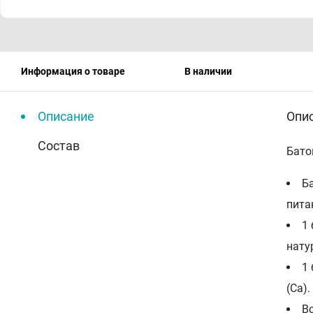
Информация о товаре
В наличии
Описание
Опи
Состав
Бато
Б
пита
1 
нату
1
(Са).
B