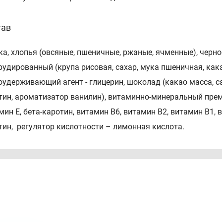
тав
ка, хлопья (овсяные, пшеничные, ржаные, ячменные), черно
рудированный (крупа рисовая, сахар, мука пшеничная, кака
оудерживающий агент - глицерин, шоколад (какао масса, с
тин, ароматизатор ванилин), витаминно-минеральный прем
мин Е, бета-каротин, витамин В6, витамин В2, витамин В1,
тин, регулятор кислотности – лимонная кислота.