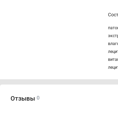
Сос
пато
экст
влаг
леци
вита
леци
0
Отзывы