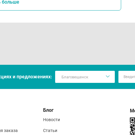
ь больше
кцияx и предложениях:
Блог
М
Новости
ия заказа
Статьи