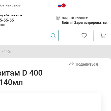
братная связь
лужба заказов:
Личный кабинет:
5-55-55
Войти |
Зарегистрироваться
чно
алк 140мл
Поделиться
витам D 400
 140мл