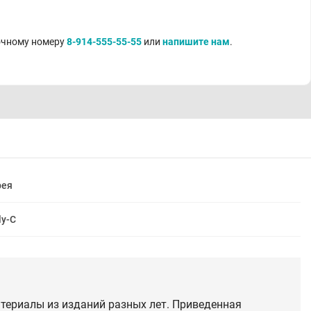
точному номеру
8-914-555-55-55
или
напишите нам
.
рея
ly-C
териалы из изданий разных лет. Приведенная