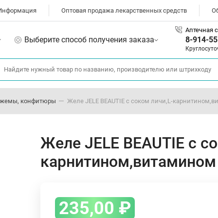
Информация
Оптовая продажа лекарственных средств
О
Аптечная с
Выберите способ получения заказа
8-914-55
Круглосуто
джемы, конфитюры
Желе JELE BEAUTIE c соком личи,L-карнитином,ви
Желе JELE BEAUTIE c со
карнитином,витамином 
235,00
₽