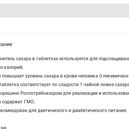
сание
нитель сахара в таблетках используется для подслащива
з калорий;
е повышает уровень сахара в крови человека (гликемически
таблетка соответствует по сладости 1 чайной ложке сахара
азрешено Роспотребназором для реализации и использова
е содержит ГМО;
екомендован для диетического и диабетического питания.
тав