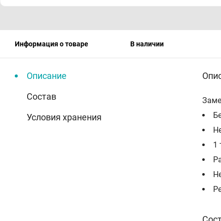
Информация о товаре
В наличии
Описание
Опи
Состав
Заме
Бе
Условия хранения
Н
1 
Р
Н
Р
Сос