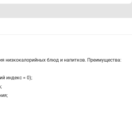
ния низкокалорийных блюд и напитков. Преимущества:
й индекс = 0);
;
ния;