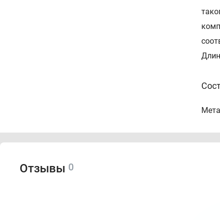
тако
комп
соот
Длин
Сос
Мета
0
Отзывы