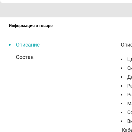
Информация о товаре
Описание
Опи
Состав
Ц
Си
Д
Р
Р
М
О
В
Кабе