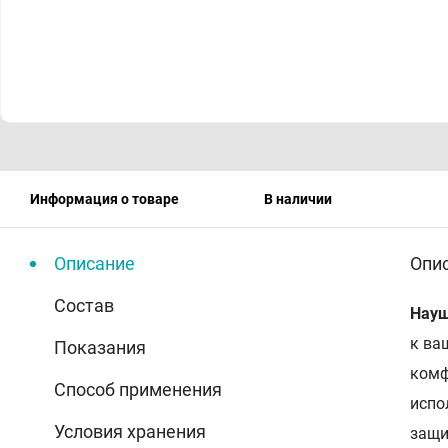
Информация о товаре
В наличии
Описание
Опи
Состав
Науш
к ва
Показания
комф
Способ применения
испо
Условия хранения
защи