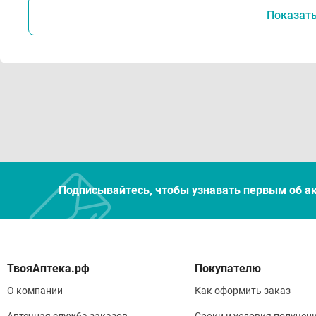
Показат
Усло
Со
пр
Де
Хр
из
Из
Ре
Подписывайтесь, чтобы узнавать первым об а
ра
Покупателю
О компании
Как оформить заказ
Аптечная служба заказов
Сроки и условия получен