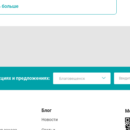
ь больше
вия хранения
храняйте наушники в оригинальном пакете размером 10х1
овода.
ржите наушники вдали от влаги и жидкости, чтобы предо
аните наушники в сухом, прохладном месте, вдали от прям
бежать деформации и ухудшения качества звука.
бегайте излишнего натяжения и перегибов провода при хра
гулярно очищайте амбушюры от загрязнений, используя м
кцияx и предложениях:
створ.
Блог
М
Новости
ия заказа
Статьи