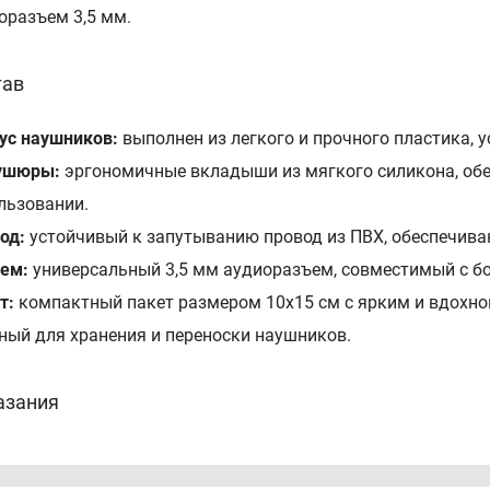
оразъем 3,5 мм.
тав
ус наушников:
выполнен из легкого и прочного пластика, 
ушюры:
эргономичные вкладыши из мягкого силикона, об
льзовании.
од:
устойчивый к запутыванию провод из ПВХ, обеспечива
ем:
универсальный 3,5 мм аудиоразъем, совместимый с б
т:
компактный пакет размером 10х15 см с ярким и вдохн
ный для хранения и переноски наушников.
азания
чно подходят для ежедневного использования, обеспечив
льны для прогулок и активного отдыха благодаря своей ле