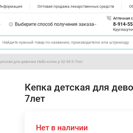
Информация
Оптовая продажа лекарственных средств
О
Аптечная с
Выберите способ получения заказа
8-914-55
Круглосуто
етская для девочки Hello котик р 52-54 5-7лет
Кепка детская для девоч
7лет
Нет в наличии