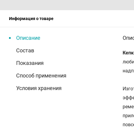
Информация о товаре
Описание
Опи
Состав
Кепк
люби
Показания
надп
Способ применения
Условия хранения
Изго
эффе
реме
прил
повс