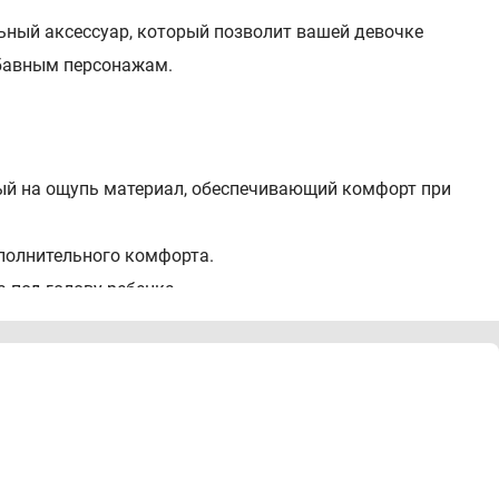
льный аксессуар, который позволит вашей девочке
бавным персонажам.
ый на ощупь материал, обеспечивающий комфорт при
полнительного комфорта.
 под голову ребенка.
прогулок, игр и активных занятий на свежем воздухе.
ерсонажем.
оду, на пляж или в парк.