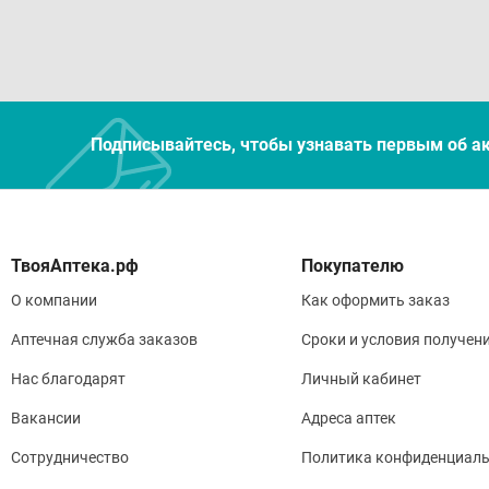
со
Испо
Но
Подписывайтесь, чтобы узнавать первым об а
со
Уход
Пр
Покупателю
Из
О компании
Как оформить заказ
Аптечная служба заказов
Сроки и условия получен
Нас благодарят
Личный кабинет
Усло
Вакансии
Адреса аптек
Хран
Сотрудничество
Политика конфиденциаль
Избе