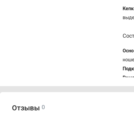
Кепк
выде
Сос
Осно
ноше
Подк
Рем
Пок
0
Отзывы
За
Со
Ид