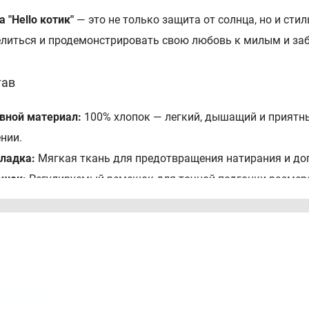
а "Hello котик"
— это не только защита от солнца, но и сти
литься и продемонстрировать свою любовь к милым и за
тав
вной материал:
100% хлопок — легкий, дышащий и приятн
нии.
ладка:
Мягкая ткань для предотвращения натирания и до
ешок:
Регулируемый ремешок для точной подгонки размера
азания
щита головы и лица ребенка от солнечных лучей во время 
здание стильного и яркого образа с милым и любимым п
еальна для повседневного использования, поездок на прир