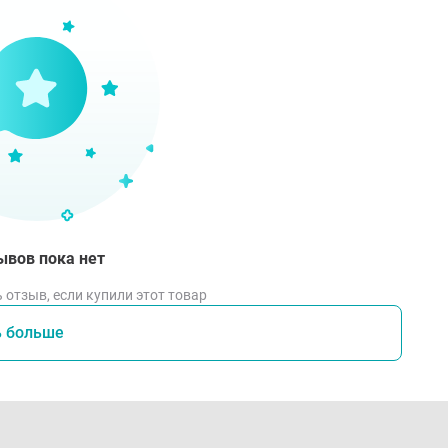
дходит для девочек в возрасте от 5 до 7 лет.
соб применения
вание кепки:
деньте кепку на голову ребенка, убедившись, что она удоб
аксимальной защиты от солнца.
ывов пока нет
лировка размера:
 отзыв, если купили этот товар
пользуйте ремешок на задней части кепки для подгонки её
ь больше
емешок до достижения комфортного прилегания.
инирование с одеждой:
четайте кепку с различными элементами гардероба: плат