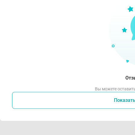
По
Спо
Наде
На
м
Отз
Регу
Вы можете оставить
Ис
Показат
р
Комб
Со