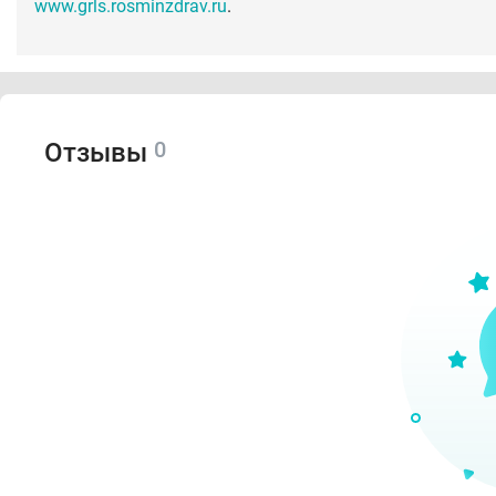
www.grls.rosminzdrav.ru
.
0
Отзывы