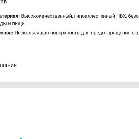
тав
атериал:
Высококачественный, гипоаллергенный ПВХ, безо
ды и пищи.
снова:
Нескользящая поверхность для предотвращения ско
азания
дходит для размещения под мисками для воды и корма.
щита пола от загрязнений и разливов во время кормлени
ерживание мисок на месте, предотвращение их скольжени
соб применения