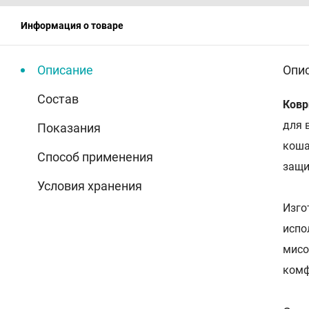
Информация о товаре
Описание
Опи
Состав
Ковр
для 
Показания
коша
Способ применения
защи
Условия хранения
Изго
испо
мисо
комф