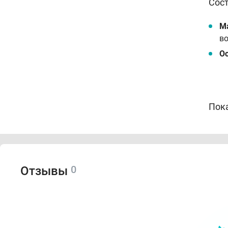
Сос
М
во
О
Пок
По
За
Уд
0
Отзывы
Спо