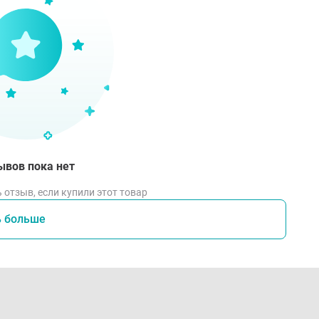
одготовка:
Убедитесь, что поверхность пола чистая и суха
азмещение:
Положите коврик на выбранное место, где обы
жит ровно и не деформируется.
спользование:
Установите миски с кормом и водой на ковр
 месте, что сделает кормление удобным и безопасным для
истка:
По мере загрязнения протирайте коврик влажной т
лее глубокой очистки можно использовать мягкое мыло. 
ывов пока нет
 отзыв, если купили этот товар
вия хранения
ь больше
ите
коврик "Не проста жизнь кота"
в сухом и чистом месте
й. Чтобы продлить срок службы, регулярно очищайте повер