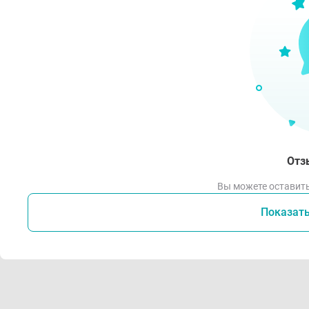
П
Р
ле
И
на
Оч
бо
Отз
Вы можете оставить
Усло
Показат
Хран
луче