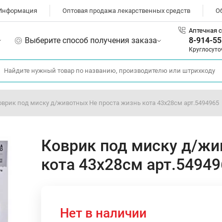
Информация
Оптовая продажа лекарственных средств
О
Аптечная с
Выберите способ получения заказа
8-914-55
Круглосуто
оврик под миску д/животных Не проста жизнь кота 43х28см арт.5494965
Коврик под миску д/жи
кота 43х28см арт.54949
Нет в наличии