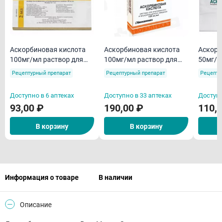
Аскорбиновая кислота
Аскорбиновая кислота
Аскорб
100мг/мл раствор для
100мг/мл раствор для
50мг/м
внутривенного и
внутривенного и
внутри
Рецептурный препарат
Рецептурный препарат
Рецепту
внутримышечного
внутримышечного
внутр
введения 2мл ампулы
введения 2мл ампулы
введен
Доступно в 6 аптеках
Доступно в 33 аптеках
Доступн
N10
N10
93,00 ₽
190,00 ₽
110,
В корзину
В корзину
Информация о товаре
В наличии
Описание