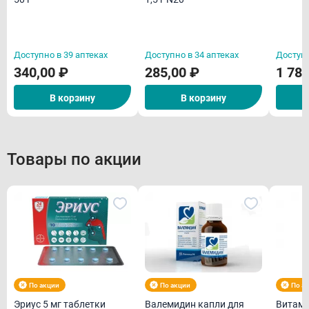
Доступно в 39 аптеках
Доступно в 34 аптеках
Доступн
340,00 ₽
285,00 ₽
1 780
В корзину
В корзину
Товары по акции
По акции
По акции
По а
Эриус 5 мг таблетки
Валемидин капли для
Витамин С 