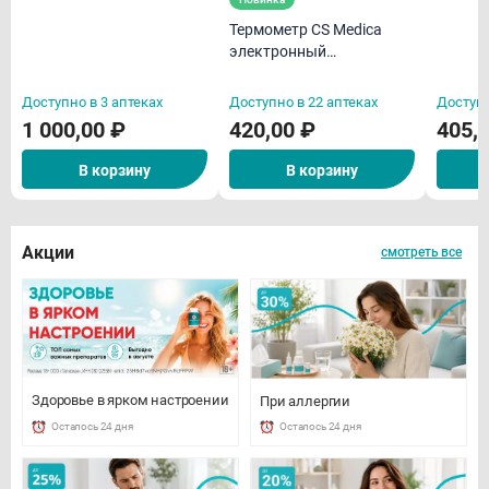
жевательные 1700мг N30
Термометр CS Medica
БАД
электронный
медицинский CS-91
Доступно в 3 аптеках
Доступно в 22 аптеках
Доступн
1 000,00 ₽
420,00 ₽
405,
В корзину
В корзину
Акции
смотреть все
Здоровье в ярком настроении
При аллергии
Осталось 24 дня
Осталось 24 дня