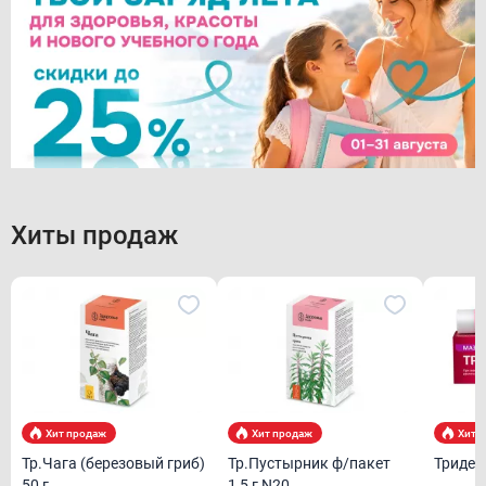
Интернет-аптека ТвояАптека.рф
Хиты продаж
Хит продаж
Хит продаж
Хит 
Тр.Чага (березовый гриб)
Тр.Пустырник ф/пакет
Тридер
50 г
1,5 г N20