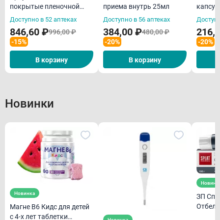
покрытые пленочной
приема внутрь 25мл
капсул
оболочкой N10
Благо
Доступно в 52 аптеках
Доступно в 56 аптеках
Доступн
846,60 ₽
384,00 ₽
216,
996,00 ₽
480,00 ₽
-15%
-20%
-20%
В корзину
В корзину
Новинки
Новинк
Новинка
ЗП Спл
Отбели
Магне В6 Кидс для детей
с 4-х лет таблетки
Новинка