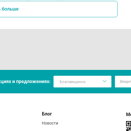
ь больше
кцияx и предложениях:
Блог
М
Новости