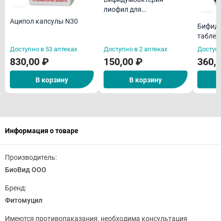
лиофил для
приготовления суспензия
Аципол капсулы N30
Бифиду
для приема вн/мест5 доз
таблет
флN10
Доступно в 53 аптеках
Доступно в 2 аптеках
Доступн
830,00 ₽
150,00 ₽
360,
В корзину
В корзину
Информация о товаре
Производитель:
БиоВид ООО
Бренд:
Фитомуцил
Имеются противопаказания, необходима консультация