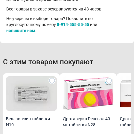
Все товары в заказе резервируются на 48 часов
Не уверены в выборе товара? Позвоните по
круглосуточному номеру
8-914-555-55-55
или
напишите нам
.
С этим товаром покупают
Белластезин таблетки
Дротаверин Реневал 40
Дротав
N10
мг таблетки N28
таблет