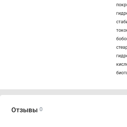
покр
гидр
стаб
токо
бобо
стеа
гидр
кисл
биот
Пок
В ка
0
Отзывы
исто
веще