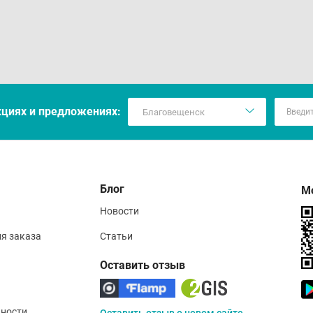
мендуется проконсультироваться с врачом.
вия хранения
℃ до 25℃.
кцияx и предложениях:
Блог
М
Новости
ия заказа
Статьи
Оставить отзыв
ности
Оставить отзыв о новом сайте