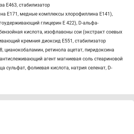
за Е463, стабилизатор
на Е171, медные комплексы хлорофиллина Е141),
гоудерживающий глицерин Е 422), D-альфа-
бензойная кислота, изофлавоны сои (экстракт соевых
живающий кремния диоксид Е551, стабилизатор
8, цианокобаламин, ретинола ацетат, пиридоксина
 антислеживающий агент магниевая соль стеариновой
а сульфат, фолиевая кислота, натрия селенат, D-
парааминобензойной кислоты (ПАБА), дополнительного
евой и пантотеновой кислот, биотина) и минеральных
.