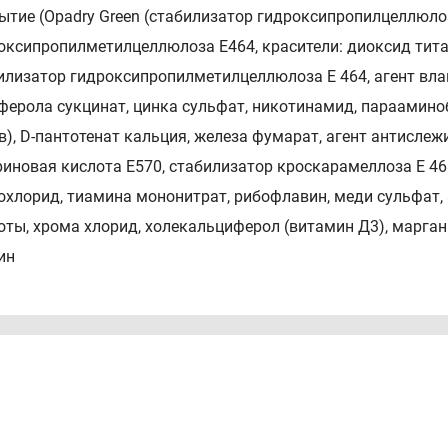
ытие (Opadry Green (стабилизатор гидроксипропилцеллюло
оксипропилметилцеллюлоза Е464, красители: диоксид тита
илизатор гидроксипропилметилцеллюлоза Е 464, агент вла
ферола сукцинат, цинка сульфат, никотинамид, параамино
в), D-пантотенат кальция, железа фумарат, агент антисле
риновая кислота Е570, стабилизатор кроскарамеллоза Е 46
охлорид, тиамина мононитрат, рибофлавин, меди сульфат,
оты, хрома хлорид, холекальциферол (витамин Д3), марганц
ин
азания
честве БАД к пище для женщин - источника изофлавонов, 
чника витаминов (С, А, D, Е, В1, В2, В6, В12, РР (В3), фоли
ств (железа, магния, цинка, марганца, меди, хрома, селена)