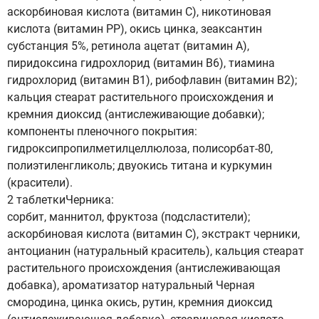
аскорбиновая кислота (витамин C), никотиновая
кислота (витамин PP), окись цинка, зеаксантин
субстанция 5%, ретинола ацетат (витамин A),
пиридоксина гидрохлорид (витамин B6), тиамина
гидрохлорид (витамин B1), рибофлавин (витамин B2);
кальция стеарат растительного происхождения и
кремния диоксид (антислеживающие добавки);
компоненты пленочного покрытия:
гидроксипропилметилцеллюлоза, полисорбат-80,
полиэтиленгликоль; двуокись титана и куркумин
(красители).
2 таблеткиЧерника:
сорбит, маннитол, фруктоза (подсластители);
аскорбиновая кислота (витамин C), экстракт черники,
антоцианин (натуральный краситель), кальция стеарат
растительного происхождения (антислеживающая
добавка), ароматизатор натуральный Черная
смородина, цинка окись, рутин, кремния диоксид