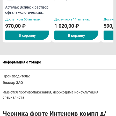
офтальмологический
Артелак Всплеск раствор
увлажняющий 0,5мл N30
офтальмологический
увлажняющий 10мл
Доступно в 55 аптеках
Доступно в 11 аптеках
Доступн
970,00 ₽
1 020,00 ₽
590,
В корзину
В корзину
Информация о товаре
Производитель:
Эвалар ЗАО
Имеются противопаказания, необходима консультация
специалиста
Черника форте Интенсив компл д/