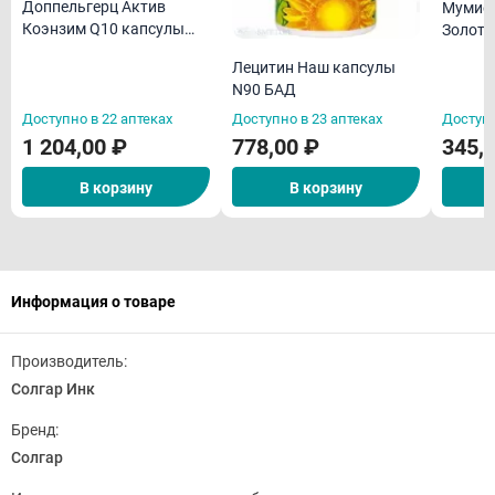
Доппельгерц Актив
Мумие 
Коэнзим Q10 капсулы
Золото
N30 БАД
БАД
Лецитин Наш капсулы
N90 БАД
Доступно в 22 аптеках
Доступно в 23 аптеках
Доступн
1 204,00 ₽
778,00 ₽
345,
В корзину
В корзину
Информация о товаре
Производитель:
Солгар Инк
Бренд:
Солгар