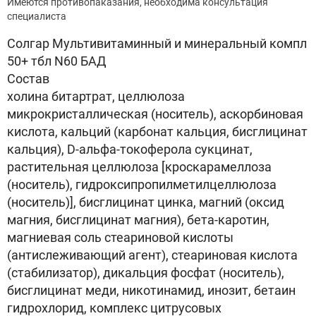
Имеются противопаказания, необходима консультация
специалиста
Солгар Мультивитаминный и минеральный компл
50+ тбл N60 БАД
Состав
холина битартрат, целлюлоза
микрокристаллическая (носитель), аскорбиновая
кислота, кальций (карбонат кальция, бисглицинат
кальция), D-альфа-токоферола сукцинат,
растительная целлюлоза [кроскарамеллоза
(носитель), гидроксипропилметилцеллюлоза
(носитель)], бисглицинат цинка, магний (оксид
магния, бисглицинат магния), бета-каротин,
магниевая соль стеариновой кислоты
(антислеживающий агент), стеариновая кислота
(стабилизатор), дикальция фосфат (носитель),
бисглицинат меди, никотинамид, инозит, бетаин
гидрохлорид, комплекс цитрусовых