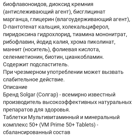
биофлавоноидов, диоксид кремния
(антислеживающий агент), бисглицинат
марганца, глицерин (влагоудерживающий агент),
D-пантотенат кальция, холекальциферол,
пиридоксина гидрохлорид, тиамина мононитрат,
рибофлавин, йодид калия, хрома пиколинат,
маннит (носитель), фолиевая кислота,
селенметионин, биотин, цианкобламин.
Содержит подсластитель.
При чрезмерном употреблении может вызвать
слабительное действие.
Описание
Бренд Solgar (Солгар) - всемирно известный
производитель высокоэффективных натуральных
препаратов для здоровья.
Таблетки Мультивитаминный и минеральный
комплекс 50+ (VM Prime 50+ Tablets) -
сбалансированный состав