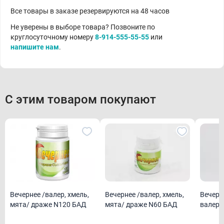
Все товары в заказе резервируются на 48 часов
Не уверены в выборе товара? Позвоните по
круглосуточному номеру
8-914-555-55-55
или
напишите нам
.
С этим товаром покупают
Вечернее /валер, хмель,
Вечернее /валер, хмель,
Вечерн
мята/ драже N120 БАД
мята/ драже N60 БАД
валери
драже 