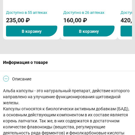
Доступно в 55 аптеках
Доступно в 26 аптеках
Доступн
235,00 ₽
160,00 ₽
420,
В корзину
В корзину
Информация о товаре
Описание
Альба капсулы - это натуральный препарат, действие которого
направлено на улучшение функционирования щитовидной
железы.
Капсулы относятся к биологически активным добавкам (БАД),
а основным действующим компонентом в их составе является
корень лапчатки. Так же, в них содержатся в достаточном
количестве флавоноиды (вещества, регулирующие
деятельность ряда ферментов) и фенолкарбоновые кислоты