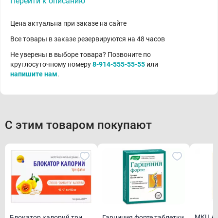
Перейти к описанию
Цена актуальна при заказе на сайте
Все товары в заказе резервируются на 48 часов
Не уверены в выборе товара? Позвоните по
круглосуточному номеру
8-914-555-55-55
или
напишите нам
.
С этим товаром покупают
МКЦ Ан
Блокатор калорий три
Гарциния форте таблетки