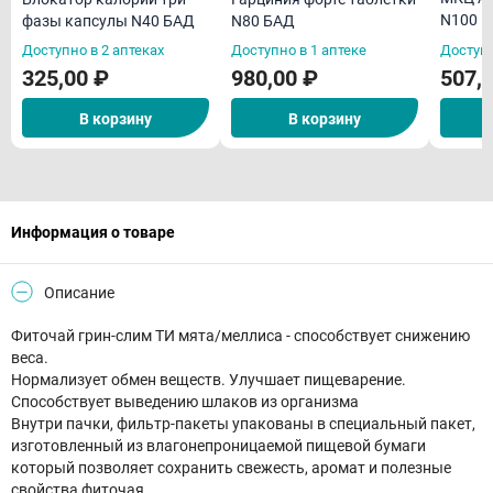
N100 
фазы капсулы N40 БАД
N80 БАД
Доступно в 2 аптеках
Доступно в 1 аптеке
Доступн
325,00 ₽
980,00 ₽
507,
В корзину
В корзину
Информация о товаре
Описание
Фиточай грин-слим ТИ мята/меллиса - способствует снижению
веса.
Нормализует обмен веществ. Улучшает пищеварение.
Способствует выведению шлаков из организма
Внутри пачки, фильтр-пакеты упакованы в специальный пакет,
изготовленный из влагонепроницаемой пищевой бумаги
который позволяет сохранить свежесть, аромат и полезные
свойства фиточая.