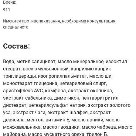
Бренд:
911
Имеются противопаказания, необходима консультация
специалиста
Состав:
Вода, метил салицилат, масло минеральное, изооктил
стеарат, воск эмульсионный, каприлик/каприк
триглицериды, изопропилпальмитат, масло ши,
моностеарат глицерина, цетеариловый спирт,
аристофлекс AVC, камфора, экстракт окопника,
экстракт сабельника, диметикон, пентаэритритил
дистеарат, цетеарилсульфат натрия, экстракт золотого
уса, экстракт чаги, экстракт шалфея, экстракт
девясила, ментол, витамин Е, масло арники, масло
можжевельника, масло гвоздики, масло чабреца, масло
майорана, масло мускатного ореха, трилон Б,