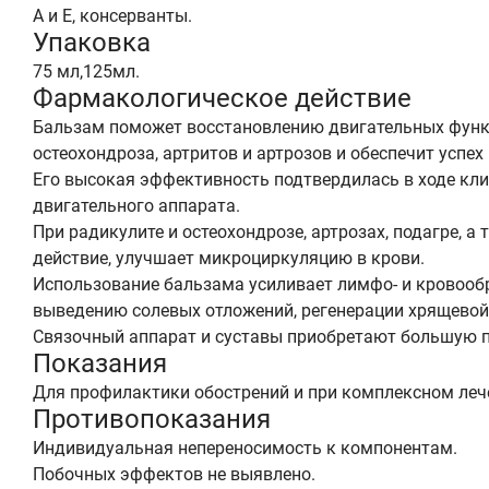
А и Е, консерванты.
Упаковка
75 мл,125мл.
Фармакологическое действие
Бальзам поможет восстановлению двигательных функци
остеохондроза, артритов и артрозов и обеспечит успе
Его высокая эффективность подтвердилась в ходе кл
двигательного аппарата.
При радикулите и остеохондрозе, артрозах, подагре,
действие, улучшает микроциркуляцию в крови.
Использование бальзама усиливает лимфо- и кровообр
выведению солевых отложений, регенерации хрящевой 
Связочный аппарат и суставы приобретают большую 
Показания
Для профилактики обострений и при комплексном лечен
Противопоказания
Индивидуальная непереносимость к компонентам.
Побочных эффектов не выявлено.