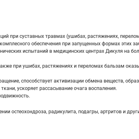
й при суставных травмах (ушибах, растяжениях, перелома
х комплесного обеспечения при запущенных формах этих за
инических испытаний в медицинских центрах Дикуля на б
 а также при ушибах, растяжениях и переломах бальзам ок
ащение, способствует активизации обмена веществ, обра
ткани, ускоряет рассасывание очага воспаления.
подвижность.
ии остеохондроза, радикулита, подагры, артритов и други