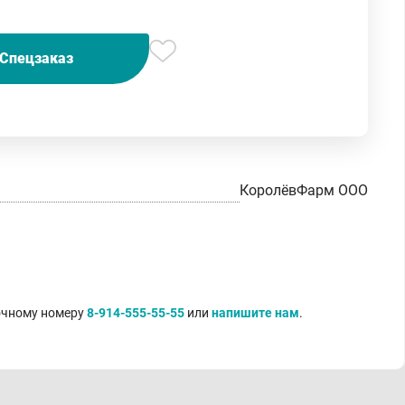
Спецзаказ
КоролёвФарм ООО
точному номеру
8-914-555-55-55
или
напишите нам
.