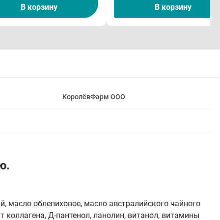
В корзину
В корзину
КоролёвФарм ООО
ю.
ый, масло облепиховое, масло австралийского чайного
т коллагена, Д-пантенол, ланолин, витанол, витамины