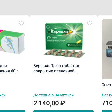
 для
Берокка Плюс таблетки
ения 60 г
покрытые пленочной
оболочкой N30
Быстр
ках
Доступно в 34 аптеках
Досту
2 140,00 ₽
710