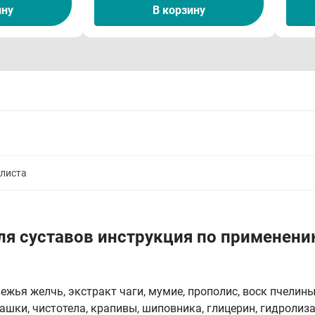
ину
В корзину
алиста
ля суставов инструкция по применени
ежья желчь, экстракт чаги, мумие, прополис, воск пчелин
ашки, чистотела, крапивы, шиповника, глицерин, гидролиза