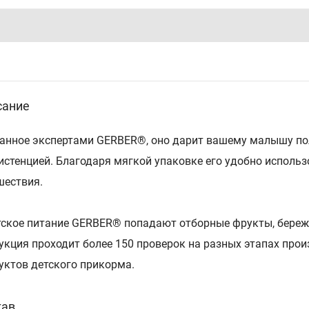
сание
анное экспертами GERBER®, оно дарит вашему малышу пол
истенцией. Благодаря мягкой упаковке его удобно использо
шествия.
тское питание GERBER® попадают отборные фрукты, береж
укция проходит более 150 проверок на разных этапах прои
уктов детского прикорма.
тав