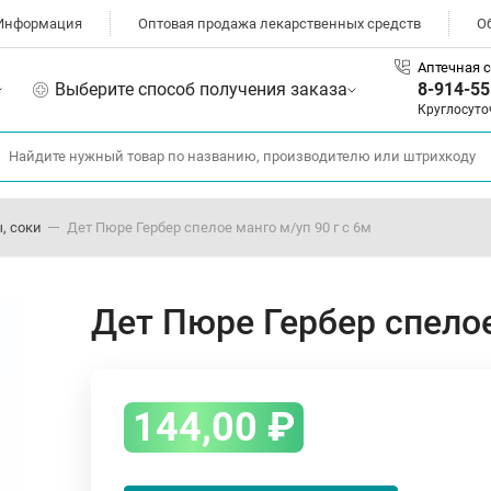
Информация
Оптовая продажа лекарственных средств
О
Аптечная с
Выберите способ получения заказа
8-914-55
Круглосуто
, соки
Дет Пюре Гербер спелое манго м/уп 90 г с 6м
Дет Пюре Гербер спелое
144,00
₽