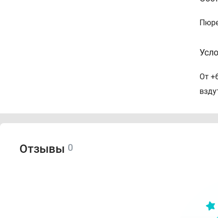
Пюре
Усло
От +
взду
0
Отзывы