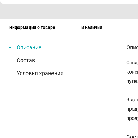
Информация о товаре
В наличии
Описание
Опи
Состав
Созд
конс
Условия хранения
путе
В де
прод
прод
Сос